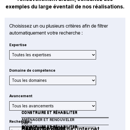
exemples du large éventail de nos réalisations.
Choisissez un ou plusieurs critères afin de filtrer
automatiquement votre recherche :
Expertise
Domaine de compétence
Avancement
CONSTRUIRE ET RÉHABILITER
CONSTRUIRE ET RÉHABILITER
AMÉNAGER ET RENOUVELER
Recherche
Billère
Pau
CONSTRUIRE ET RÉHABILITER
Résidence Plana
CONSTRUIRE ET RÉHABILITER
Restructuration de l’internat
Pontacq